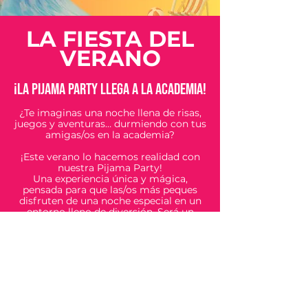
LA FIESTA DEL
VERANO
¡La Pijama Party llega a la academia!
¿Te imaginas una noche llena de risas,
juegos y aventuras… durmiendo con tus
amigas/os en la academia?
¡Este verano lo hacemos realidad con
nuestra Pijama Party!
Una experiencia única y mágica,
pensada para que las/os más peques
disfruten de una noche especial en un
entorno lleno de diversión. Será un
encuentro inolvidable, donde
compartiremos momentos que
quedarán para siempre en el recuerdo.
Quiéres más información? --